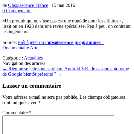
de
Obsolescence France
|
15 mai 2016
0 Commentaire
«Un produit qui ne s’use pas est une tragédie pour les affaires »,
lisait-on en 1928 dans une revue spécialisée. Peu à peu, on contraint
les ingénieurs …
Source:
Prêt à jeter ou l’
obsolescence programmée
–
Documentaire Arte
Catégorie :
Actualités
Navigation des articles
←
Rien ne se jette tout se répare
Android VR : le casque autonome
de Google bientôt présenté ?
→
Laisser un commentaire
Votre adresse e-mail ne sera pas publiée.
Les champs obligatoires
sont indiqués avec
*
Commentaire
*