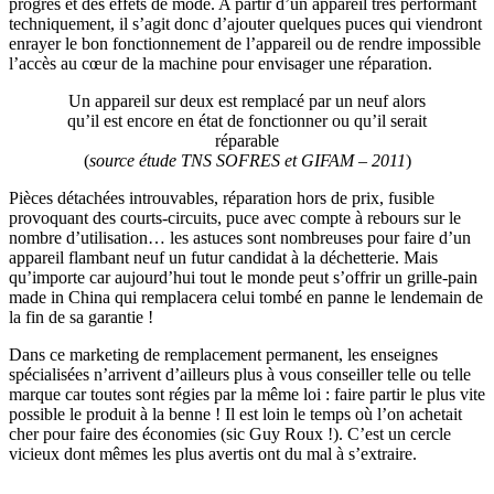
progrès et des effets de mode. A partir d’un appareil très performant
techniquement, il s’agit donc d’ajouter quelques puces qui viendront
enrayer le bon fonctionnement de l’appareil ou de rendre impossible
l’accès au cœur de la machine pour envisager une réparation.
Un appareil sur deux est remplacé par un neuf alors
qu’il est encore en état de fonctionner ou qu’il serait
réparable
(
source étude TNS SOFRES et GIFAM – 2011
)
Pièces détachées introuvables, réparation hors de prix, fusible
provoquant des courts-circuits, puce avec compte à rebours sur le
nombre d’utilisation… les astuces sont nombreuses pour faire d’un
appareil flambant neuf un futur candidat à la déchetterie. Mais
qu’importe car aujourd’hui tout le monde peut s’offrir un grille-pain
made in China qui remplacera celui tombé en panne le lendemain de
la fin de sa garantie !
Dans ce marketing de remplacement permanent, les enseignes
spécialisées n’arrivent d’ailleurs plus à vous conseiller telle ou telle
marque car toutes sont régies par la même loi : faire partir le plus vite
possible le produit à la benne ! Il est loin le temps où l’on achetait
cher pour faire des économies (sic Guy Roux !). C’est un cercle
vicieux dont mêmes les plus avertis ont du mal à s’extraire.