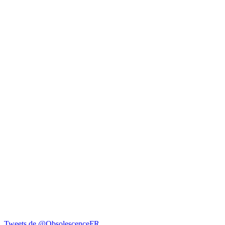
Tweets de @ObsolescenceFR