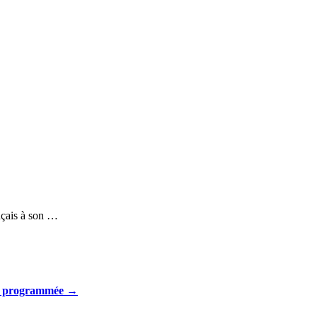
nçais à son …
e programmée
→