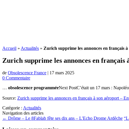
Accueil
»
Actualités
»
Zurich supprime les annonces en français à
Zurich supprime les annonces en français 
de
Obsolescence France
|
17 mars 2025
0 Commentaire
…
obsolescence programmée
Next PostC’était un 17 mars : Napoléo
Source:
Zurich supprime les annonces en français à son aéroport – En
Catégorie :
Actualités
Navigation des articles
←
Drôme – Le 8Fablab fête ses dix ans – L'Echo Drome Ardèche
“L