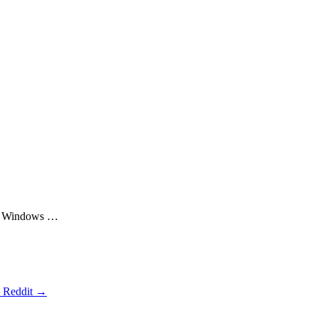
4, Windows …
– Reddit
→