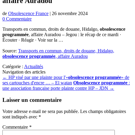
affaire Auradou
de
Obsolescence France
|
26 novembre 2024
0 Commentaire
Transports en commun, droits de douane, Hidalgo,
obsolescence
programmée
, affaire Auradou – Jegou : le récap de ce mardi ·
Écouter · Réagir · Voir sur la …
Source:
Transports en commun, droits de douane, Hidalgo,
obsolescence programmée
, affaire Auradou
Catégorie :
Actualités
Navigation des articles
←
HP visé par une plainte pour l'«
obsolescence programmée
» de
ses cartouches d'encre … – El watan
Obsolescence programmée
:
une association française porte plainte contre HP – JDN
→
Laisser un commentaire
Votre adresse e-mail ne sera pas publiée.
Les champs obligatoires
sont indiqués avec
*
Commentaire
*