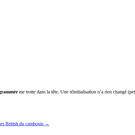
ogrammée
me trotte dans la tête. Une réinitialisation n’a rien changé (p
ées British du cambouis
→