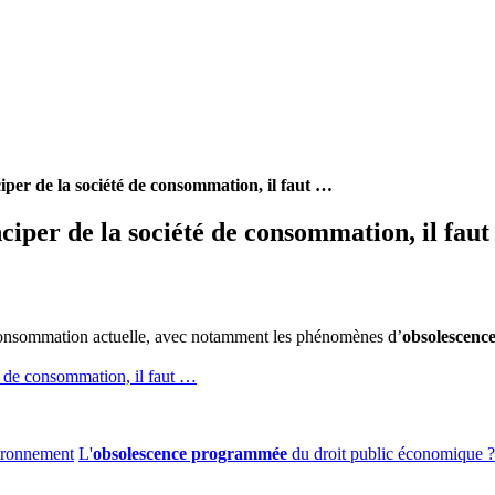
per de la société de consommation, il faut …
ciper de la société de consommation, il fau
onsommation actuelle, avec notamment les phénomènes d’
obsolescen
é de consommation, il faut …
vironnement
L'
obsolescence programmée
du droit public économique ?