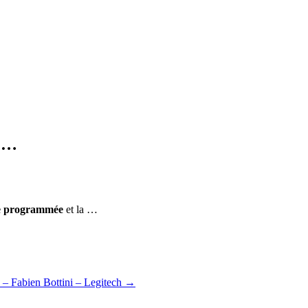
t …
ce programmée
et la …
 – Fabien Bottini – Legitech
→