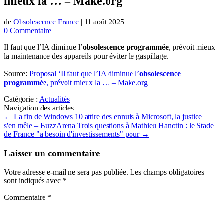
mieux la … – Make.org
de
Obsolescence France
|
11 août 2025
0 Commentaire
Il faut que l’IA diminue l’
obsolescence programmée
, prévoit mieux
la maintenance des appareils pour éviter le gaspillage.
Source:
Proposal ‘Il faut que l’IA diminue l’
obsolescence
programmée
, prévoit mieux la … – Make.org
Catégorie :
Actualités
Navigation des articles
←
La fin de Windows 10 attire des ennuis à Microsoft, la justice
s'en mêle – BuzzArena
Trois questions à Mathieu Hanotin : le Stade
de France "a besoin d'investissements" pour
→
Laisser un commentaire
Votre adresse e-mail ne sera pas publiée.
Les champs obligatoires
sont indiqués avec
*
Commentaire
*