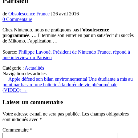
Parisien
de
Obsolescence France
|
26 avril 2016
0 Commentaire
Chez Nintendo, nous ne pratiquons pas l’
obsolescence
programmée
. … Il termine son entretien par un satisfecit du succès
de Miitomo, l’application …
Source:
Philippe Lavoué, Président de Nintendo France, répond à
une interview du Parisien
Catégorie :
Actualités
Navigation des articles
←
Apple défend son bilan environnemental
Une étudiante a mis au
point par hasard une batterie à la durée de vie phénoménale
(VIDEO)
→
Laisser un commentaire
Votre adresse e-mail ne sera pas publiée.
Les champs obligatoires
sont indiqués avec
*
Commentaire
*