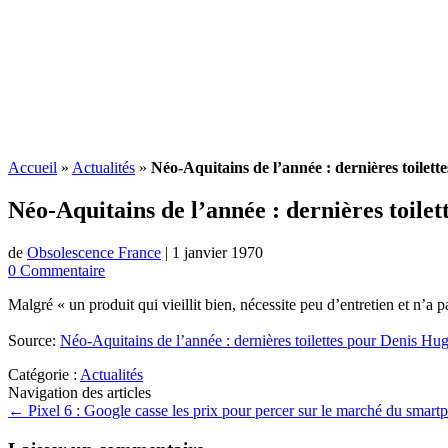
Accueil
»
Actualités
»
Néo-Aquitains de l’année : dernières toilet
Néo-Aquitains de l’année : dernières toile
de
Obsolescence France
|
1 janvier 1970
0 Commentaire
Malgré « un produit qui vieillit bien, nécessite peu d’entretien et n’a p
Source:
Néo-Aquitains de l’année : dernières toilettes pour Denis Hu
Catégorie :
Actualités
Navigation des articles
←
Pixel 6 : Google casse les prix pour percer sur le marché du smart