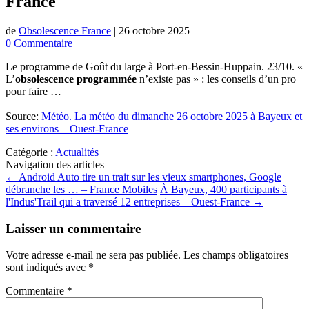
France
de
Obsolescence France
|
26 octobre 2025
0 Commentaire
Le programme de Goût du large à Port-en-Bessin-Huppain. 23/10. «
L’
obsolescence programmée
n’existe pas » : les conseils d’un pro
pour faire …
Source:
Météo. La météo du dimanche 26 octobre 2025 à Bayeux et
ses environs – Ouest-France
Catégorie :
Actualités
Navigation des articles
←
Android Auto tire un trait sur les vieux smartphones, Google
débranche les … – France Mobiles
À Bayeux, 400 participants à
l'Indus'Trail qui a traversé 12 entreprises – Ouest-France
→
Laisser un commentaire
Votre adresse e-mail ne sera pas publiée.
Les champs obligatoires
sont indiqués avec
*
Commentaire
*