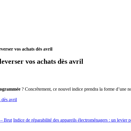
verser vos achats dès avril
everser vos achats dès avril
programmée
? Concrètement, ce nouvel indice prendra la forme d’une n
 dès avril
 – Brut
Indice de réparabilité des appareils électroménagers : un levier p