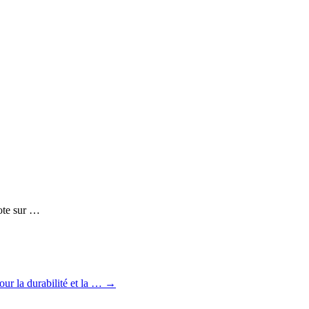
ote sur …
our la durabilité et la …
→