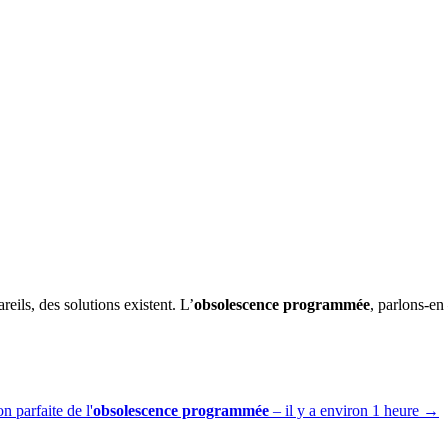
reils, des solutions existent. L’
obsolescence programmée
, parlons-e
on parfaite de l'
obsolescence programmée
– il y a environ 1 heure
→