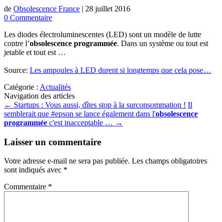
de
Obsolescence France
|
28 juillet 2016
0 Commentaire
Les diodes électroluminescentes (LED) sont un modèle de lutte
contre l’
obsolescence programmée
. Dans un système ou tout est
jetable et tout est …
Source:
Les ampoules à LED durent si longtemps que cela pose…
Catégorie :
Actualités
Navigation des articles
←
Startups : Vous aussi, dîtes stop à la surconsommation !
Il
semblerait que #epson se lance également dans l'
obsolescence
programmée
c'est inacceptable …
→
Laisser un commentaire
Votre adresse e-mail ne sera pas publiée.
Les champs obligatoires
sont indiqués avec
*
Commentaire
*