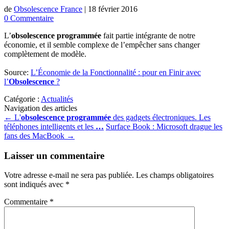
de
Obsolescence France
|
18 février 2016
0 Commentaire
L’
obsolescence programmée
fait partie intégrante de notre
économie, et il semble complexe de l’empêcher sans changer
complètement de modèle.
Source:
L’Économie de la Fonctionnalité : pour en Finir avec
l’
Obsolescence
?
Catégorie :
Actualités
Navigation des articles
←
L'
obsolescence programmée
des gadgets électroniques. Les
téléphones intelligents et les
…
Surface Book : Microsoft drague les
fans des MacBook
→
Laisser un commentaire
Votre adresse e-mail ne sera pas publiée.
Les champs obligatoires
sont indiqués avec
*
Commentaire
*