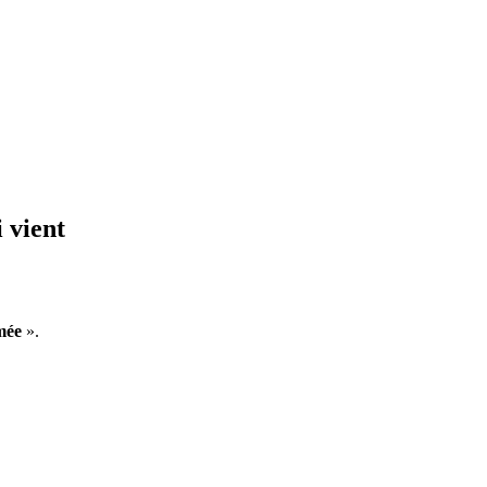
 vient
mée
».