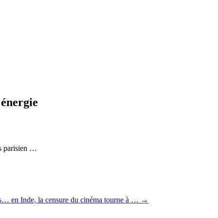
'énergie
s parisien …
cés… en Inde, la censure du cinéma tourne à …
→