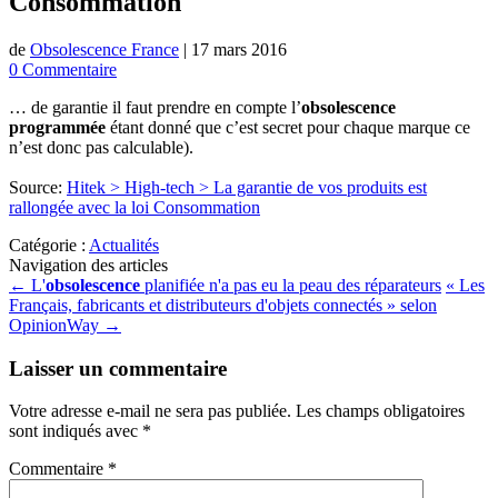
Consommation
de
Obsolescence France
|
17 mars 2016
0 Commentaire
… de garantie il faut prendre en compte l’
obsolescence
programmée
étant donné que c’est secret pour chaque marque ce
n’est donc pas calculable).
Source:
Hitek > High-tech > La garantie de vos produits est
rallongée avec la loi Consommation
Catégorie :
Actualités
Navigation des articles
←
L'
obsolescence
planifiée n'a pas eu la peau des réparateurs
« Les
Français, fabricants et distributeurs d'objets connectés » selon
OpinionWay
→
Laisser un commentaire
Votre adresse e-mail ne sera pas publiée.
Les champs obligatoires
sont indiqués avec
*
Commentaire
*