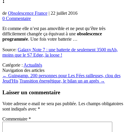
!
de
Obsolescence France
|
22 juillet 2016
0 Commentaire
Et comme elle n’est pas amovible et ne peut qu’être très
difficilement changée ça équivaut à une
obsolescence
programmée
. Une fois votre batterie …
Source:
Galaxy Note 7 : une batterie de seulement 3500 mAh,
moins que le S7 Edge, la loose !
Catégorie :
Actualités
Navigation des articles
←
Guingamp. 200 personnes pour Les Fées railleuses, clou des
Jeud'His
Transition énergétique, le bilan un an après
→
Laisser un commentaire
Votre adresse e-mail ne sera pas publiée.
Les champs obligatoires
sont indiqués avec
*
Commentaire
*