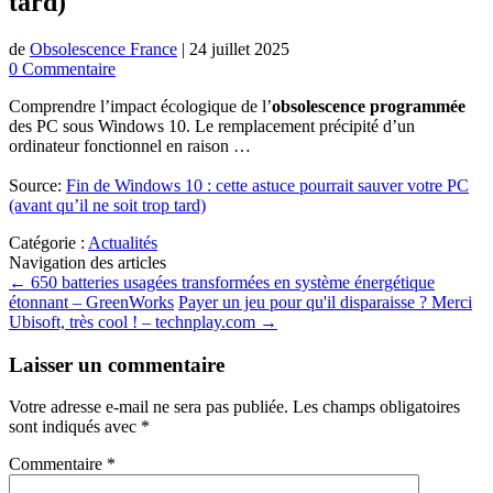
tard)
de
Obsolescence France
|
24 juillet 2025
0 Commentaire
Comprendre l’impact écologique de l’
obsolescence programmée
des PC sous Windows 10. Le remplacement précipité d’un
ordinateur fonctionnel en raison …
Source:
Fin de Windows 10 : cette astuce pourrait sauver votre PC
(avant qu’il ne soit trop tard)
Catégorie :
Actualités
Navigation des articles
←
650 batteries usagées transformées en système énergétique
étonnant – GreenWorks
Payer un jeu pour qu'il disparaisse ? Merci
Ubisoft, très cool ! – technplay.com
→
Laisser un commentaire
Votre adresse e-mail ne sera pas publiée.
Les champs obligatoires
sont indiqués avec
*
Commentaire
*