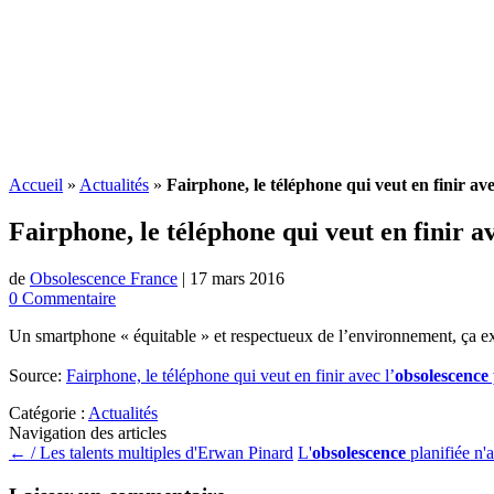
Accueil
»
Actualités
»
Fairphone, le téléphone qui veut en finir a
Fairphone, le téléphone qui veut en finir av
de
Obsolescence France
|
17 mars 2016
0 Commentaire
Un smartphone « équitable » et respectueux de l’environnement, ça exi
Source:
Fairphone, le téléphone qui veut en finir avec l’
obsolescenc
Catégorie :
Actualités
Navigation des articles
←
/ Les talents multiples d'Erwan Pinard
L'
obsolescence
planifiée n'