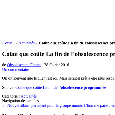
Accueil
»
Actualités
»
Coûte que coûte La fin de l'obsolescence 
Coûte que coûte La fin de l'
obsolescence 
de
Obsolescence France
|
28 février 2016
Un commentaire
On dit souvent que le client est roi. Mais serait-il prêt à être plus r
Source:
Coûte que coûte La fin de l’
obsolescence programmée
Catégorie :
Actualités
Navigation des articles
←
Nouvel album percutant pour le groupe nîmois L'homme parle
J'e