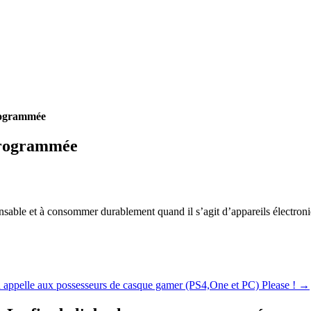
programmée
programmée
esponsable et à consommer durablement quand il s’agit d’appareils électro
n appelle aux possesseurs de casque gamer (PS4,One et PC) Please !
→