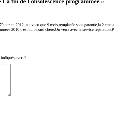
 La fin de l'
obsolescence programmée
»
279 eur en 2012 ,n a vecu que 9 mois,remplacée sous garantie,la 2 eme a 
des années 2010 c est du bazard chere.On verra avec le service reparatio
t indiqués avec
*