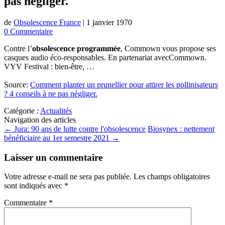
pas négliger.
de
Obsolescence France
|
1 janvier 1970
0 Commentaire
Contre l’
obsolescence programmée
, Commown vous propose ses
casques audio éco-responsables. En partenariat avecCommown.
VYV Festival : bien-être, …
Source:
Comment planter un prunellier pour attirer les pollinisateurs
? 4 conseils à ne pas négliger.
Catégorie :
Actualités
Navigation des articles
←
Jura: 90 ans de lutte contre l'obsolescence
Biosynex : nettement
bénéficiaire au 1er semestre 2021
→
Laisser un commentaire
Votre adresse e-mail ne sera pas publiée.
Les champs obligatoires
sont indiqués avec
*
Commentaire
*