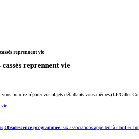
cassés reprennent vie
 cassés reprennent vie
s, vous pourrez réparer vos objets défaillants vous-mêmes.(LP/Gilles Co
 vie
ns
Obsolescence programmée
: six associations appellent à clarifier l'