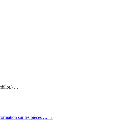
rdillot.) …
information sur les pièces
…
→