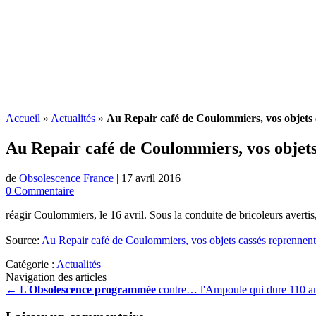
Accueil
»
Actualités
»
Au Repair café de Coulommiers, vos objets 
Au Repair café de Coulommiers, vos objets
de
Obsolescence France
|
17 avril 2016
0 Commentaire
réagir Coulommiers, le 16 avril. Sous la conduite de bricoleurs averti
Source:
Au Repair café de Coulommiers, vos objets cassés reprennent
Catégorie :
Actualités
Navigation des articles
←
L'
Obsolescence programmée
contre… l'Ampoule qui dure 110 a