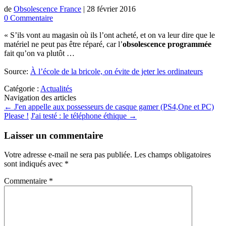
de
Obsolescence France
|
28 février 2016
0 Commentaire
« S’ils vont au magasin où ils l’ont acheté, et on va leur dire que le
matériel ne peut pas être réparé, car l’
obsolescence programmée
fait qu’on va plutôt …
Source:
À l’école de la bricole, on évite de jeter les ordinateurs
Catégorie :
Actualités
Navigation des articles
←
J'en appelle aux possesseurs de casque gamer (PS4,One et PC)
Please !
J'ai testé : le téléphone éthique
→
Laisser un commentaire
Votre adresse e-mail ne sera pas publiée.
Les champs obligatoires
sont indiqués avec
*
Commentaire
*