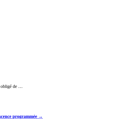
it obligé de …
escence programmée
→