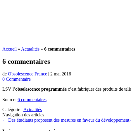
Accueil
»
Actualités
»
6 commentaires
6 commentaires
de
Obsolescence France
|
2 mai 2016
0 Commentaire
LSV l’
obsolescence programmée
c’est fabriquer des produits de tel
Source:
6 commentaires
Catégorie :
Actualités
Navigation des articles
←
Des étudiants proposent des mesures en faveur du développement 