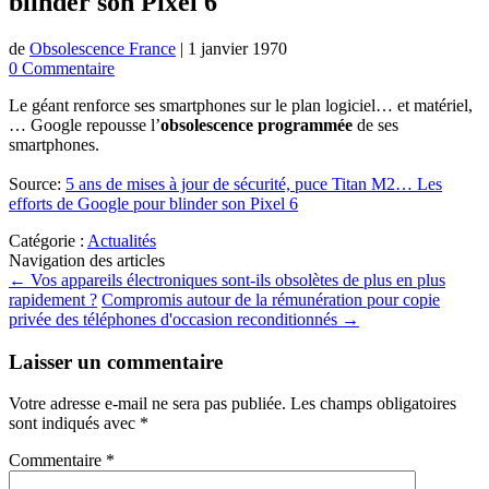
blinder son Pixel 6
de
Obsolescence France
|
1 janvier 1970
0 Commentaire
Le géant renforce ses smartphones sur le plan logiciel… et matériel,
… Google repousse l’
obsolescence programmée
de ses
smartphones.
Source:
5 ans de mises à jour de sécurité, puce Titan M2… Les
efforts de Google pour blinder son Pixel 6
Catégorie :
Actualités
Navigation des articles
←
Vos appareils électroniques sont-ils obsolètes de plus en plus
rapidement ?
Compromis autour de la rémunération pour copie
privée des téléphones d'occasion reconditionnés
→
Laisser un commentaire
Votre adresse e-mail ne sera pas publiée.
Les champs obligatoires
sont indiqués avec
*
Commentaire
*